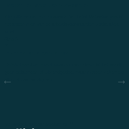
Bespreken arbeidsvoorwaarden
Zijn jullie beiden enthousiast? Dan helpt Metaalkanjers bij
het afstemmen van de arbeidsvoorwaarden, zodat alles
klopt.
Step 8
Tekenen arbeidscontract
Gefeliciteerd! Je tekent jouw contract direct bij het bedrijf,
geen detacheer- of uitzendgedoe, maar meteen zekerheid
bij je nieuwe werkgever.
[vc_widget_sidebar sidebar_id=""]