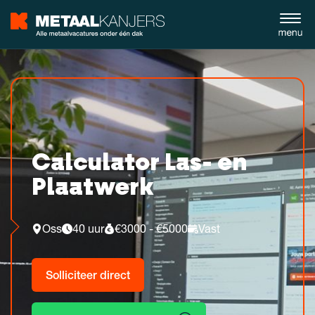
Calculator Las- en
Plaatwerk
Oss
40 uur
€3000 - €5000
Vast
Solliciteer direct