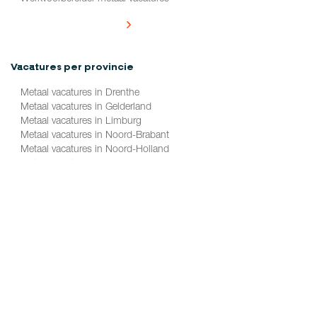
Alle vacatures per functie
Vacatures per provincie
Metaal vacatures in Drenthe
Metaal vacatures in Gelderland
Metaal vacatures in Limburg
Metaal vacatures in Noord-Brabant
Metaal vacatures in Noord-Holland
Metaal vacatures in Overijssel
Metaal vacatures in Zuid-Holland
Alle vacatures per provincie
© 2026 Metaalkanjers
Privacy statement
Cookiebeleid
Disclaimer
Voorwaarden