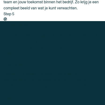
team en jouw toekomst binnen het bedrijf. Zo krijg je een
compleet beeld van wat je kunt verwachten.
Step 5
Meeloopdag
Je loopt een dag mee op de werkvloer om te ervaren hoe
het er écht aan toegaat en leert het team kennen
waarmee je mogelijk gaat samenwerken.
Step 6
Assessment
Tijdens het assessment worden jouw kennis,
vaardigheden of persoonlijkheid in beeld gebracht. Zo
wordt er een goed beeld gevormd van jouw kwaliteiten en
werkstijl.
Step 7