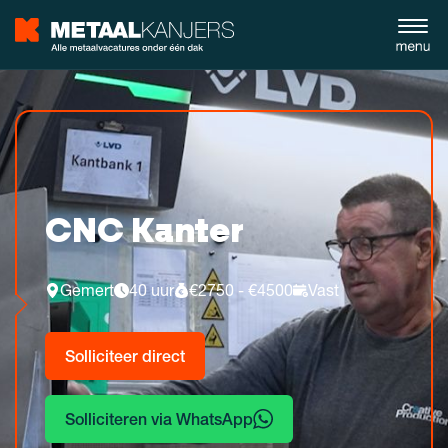
CNC Kanter
Gemert
40 uur
€2750 - €4500
Vast
Solliciteer direct
Solliciteren via WhatsApp