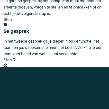
Je gaat op gesprek bij het bedrijf. Een mooi moment om
sfeer te proeven, vragen te stellen en te ontdekken of dit
écht jouw volgende stap is.
Step 4
2e gesprek
In het tweede gesprek ga je dieper in op de functie, het
team en jouw toekomst binnen het bedrijf. Zo krijg je een
compleet beeld van wat je kunt verwachten.
Step 5
Meeloopdag
Je loopt een dag mee op de werkvloer om te ervaren hoe
het er écht aan toegaat en leert het team kennen
waarmee je mogelijk gaat samenwerken.
Step 6