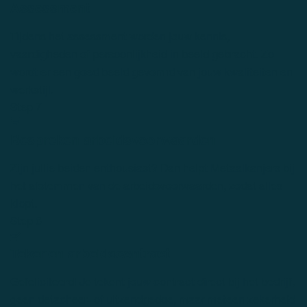
Assessment
Tijdens het assessment worden jouw kennis,
vaardigheden of persoonlijkheid in beeld gebracht. Zo
wordt er een goed beeld gevormd van jouw kwaliteiten en
werkstijl.
Step 7
Bespreken arbeidsvoorwaarden
Zijn jullie beiden enthousiast? Dan helpt Metaalkanjers bij
het afstemmen van de arbeidsvoorwaarden, zodat alles
klopt.
Step 8
Tekenen arbeidscontract
Gefeliciteerd! Je tekent jouw contract direct bij het bedrijf,
geen detacheer- of uitzendgedoe, maar meteen zekerheid