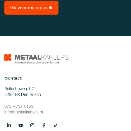
Ga voor mij op zoek
Contact
Reitscheweg 1-7
5232 BX Den Bosch
073 – 737 0153
info@metaalkanjers.nl