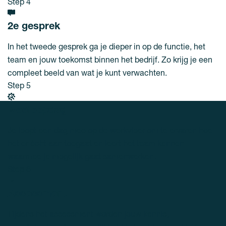
Step 4
2e gesprek
In het tweede gesprek ga je dieper in op de functie, het
team en jouw toekomst binnen het bedrijf. Zo krijg je een
compleet beeld van wat je kunt verwachten.
Step 5
Meeloopdag
Je loopt een dag mee op de werkvloer om te ervaren hoe
het er écht aan toegaat en leert het team kennen
waarmee je mogelijk gaat samenwerken.
Step 6
Assessment
Tijdens het assessment worden jouw kennis,