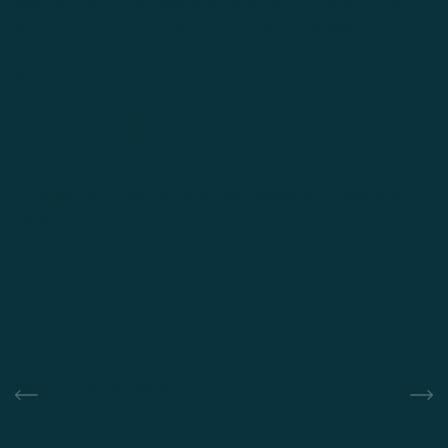
vaardigheden of persoonlijkheid in beeld gebracht. Zo
wordt er een goed beeld gevormd van jouw kwaliteiten en
werkstijl.
Step 7
Bespreken arbeidsvoorwaarden
Zijn jullie beiden enthousiast? Dan helpt Metaalkanjers bij
het afstemmen van de arbeidsvoorwaarden, zodat alles
klopt.
Step 8
Tekenen arbeidscontract
Gefeliciteerd! Je tekent jouw contract direct bij het bedrijf,
geen detacheer- of uitzendgedoe, maar meteen zekerheid
bij je nieuwe werkgever.