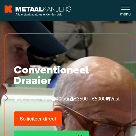
Conventioneel
Draaier
Oud-Beijerland
40 uur
€3500 - €5000
Vast
Solliciteer direct