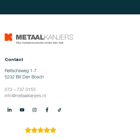
Contact
Reitscheweg 1-7
5232 BX Den Bosch
073 – 737 0153
info@metaalkanjers.nl
4.9
149 reviews