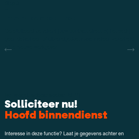
Step 8
Tekenen arbeidscontract
Gefeliciteerd! Je tekent jouw contract direct bij het bedrijf,
geen detacheer- of uitzendgedoe, maar meteen zekerheid
bij je nieuwe werkgever.
[vc_widget_sidebar sidebar_id=""]
Solliciteer nu!
Hoofd binnendienst
Interesse in deze functie? Laat je gegevens achter en