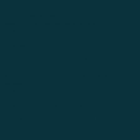
Je loopt een dag mee op de werkvloer om te ervaren hoe
het er écht aan toegaat en leert het team kennen
waarmee je mogelijk gaat samenwerken.
Step 6
Assessment
Tijdens het assessment worden jouw kennis,
vaardigheden of persoonlijkheid in beeld gebracht. Zo
wordt er een goed beeld gevormd van jouw kwaliteiten en
werkstijl.
Step 7
Bespreken arbeidsvoorwaarden
Zijn jullie beiden enthousiast? Dan helpt Metaalkanjers bij
het afstemmen van de arbeidsvoorwaarden, zodat alles
klopt.