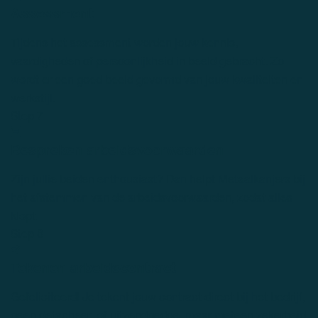
Assessment
Tijdens het assessment worden jouw kennis,
vaardigheden of persoonlijkheid in beeld gebracht. Zo
wordt er een goed beeld gevormd van jouw kwaliteiten en
werkstijl.
Step 7
Bespreken arbeidsvoorwaarden
Zijn jullie beiden enthousiast? Dan helpt Metaalkanjers bij
het afstemmen van de arbeidsvoorwaarden, zodat alles
klopt.
Step 8
Tekenen arbeidscontract
Gefeliciteerd! Je tekent jouw contract direct bij het bedrijf,
geen detacheer- of uitzendgedoe, maar meteen zekerheid