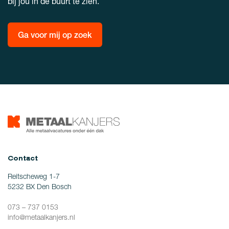
bij jou in de buurt te zien.
Ga voor mij op zoek
Contact
Reitscheweg 1-7
5232 BX Den Bosch
073 – 737 0153
info@metaalkanjers.nl