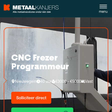
CNC Frezer
Programmeur
Nieuwegein
40 uur
€3000 - €5000
Vast
Solliciteer direct