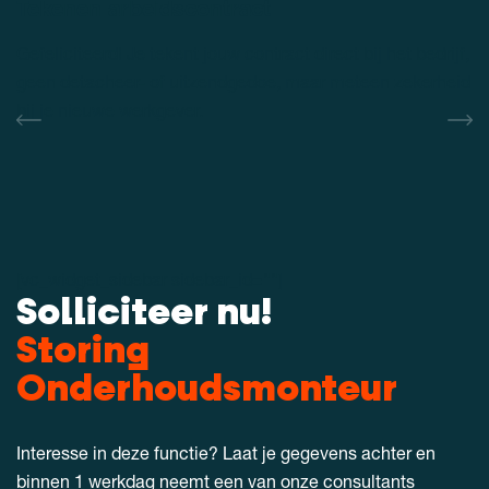
Tekenen arbeidscontract
Gefeliciteerd! Je tekent jouw contract direct bij het bedrijf,
geen detacheer- of uitzendgedoe, maar meteen zekerheid
bij je nieuwe werkgever.
[vc_widget_sidebar sidebar_id=""]
Solliciteer nu!
Storing
Onderhoudsmonteur
Interesse in deze functie? Laat je gegevens achter en
binnen 1 werkdag neemt een van onze consultants