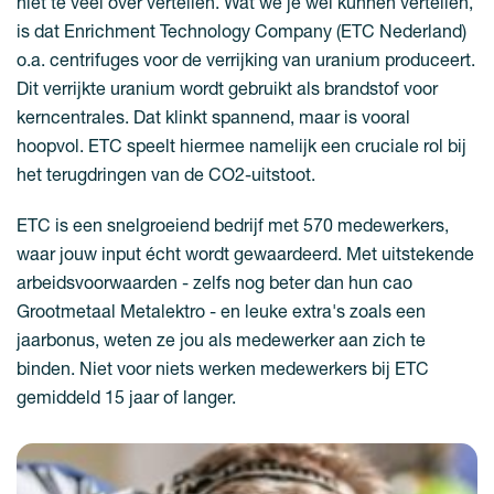
niet te veel over vertellen. Wat we je wél kunnen vertellen,
is dat Enrichment Technology Company (ETC Nederland)
o.a. centrifuges voor de verrijking van uranium produceert.
Dit verrijkte uranium wordt gebruikt als brandstof voor
kerncentrales. Dat klinkt spannend, maar is vooral
hoopvol. ETC speelt hiermee namelijk een cruciale rol bij
het terugdringen van de CO2-uitstoot.
ETC is een snelgroeiend bedrijf met 570 medewerkers,
waar jouw input écht wordt gewaardeerd. Met uitstekende
arbeidsvoorwaarden - zelfs nog beter dan hun cao
Grootmetaal Metalektro - en leuke extra's zoals een
jaarbonus, weten ze jou als medewerker aan zich te
binden. Niet voor niets werken medewerkers bij ETC
gemiddeld 15 jaar of langer.