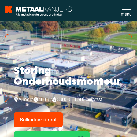
Storing
Onderhoudsmonteur
Almelo
40 uur
€3000 - €5000
Vast
Solliciteer direct